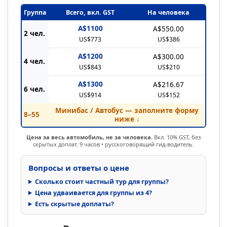
Группа
Всего, вкл. GST
На человека
A$1100
A$550.00
2 чел.
US$773
US$386
A$1200
A$300.00
4 чел.
US$843
US$210
A$1300
A$216.67
6 чел.
US$914
US$152
Минибас / Автобус — заполните форму
8–55
ниже ↓
Цена за весь автомобиль, не за человека.
Вкл. 10% GST, без
скрытых доплат. 9 часов • русскоговорящий гид-водитель.
Вопросы и ответы о цене
Сколько стоит частный тур для группы?
Цена удваивается для группы из 4?
Есть скрытые доплаты?