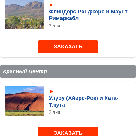
►
Флиндерс Ренджерс и Маунт
Римаркабл
3 дня
ЗАКАЗАТЬ
Красный Центр
►
Улуру (Айерс-Рок) и Ката-
Тжута
2 дня
ЗАКАЗАТЬ