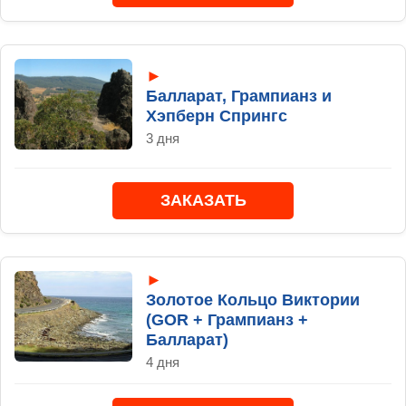
►
Балларат, Грампианз и
Хэпберн Спрингс
3 дня
ЗАКАЗАТЬ
►
Золотое Кольцо Виктории
(GOR + Грампианз +
Балларат)
4 дня