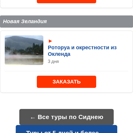
Новая Зеландия
►
Роторуа и окрестности из
Окленда
3 дня
ЗАКАЗАТЬ
← Все туры по Сиднею
Туры от 5 дней и более →