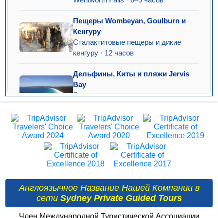
Wentworth Falls · 8–9 часов
Пещеры Wombeyan, Goulburn и
Кенгуру
Сталактитовые пещеры и дикие
кенгуру · 12 часов
Дельфины, Киты и пляжи Jervis
Bay
Белоснежные пляжи и морская
прогулка · 11 часов
Англоязычное Название Нашей Компании в
сети
Sydney Private Guided Tours
Член Международной Туристической Ассоциации