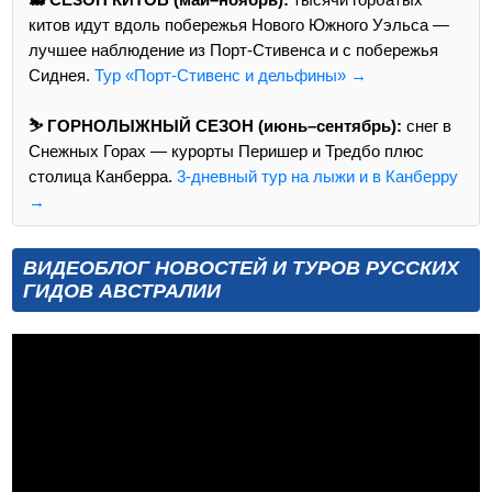
китов идут вдоль побережья Нового Южного Уэльса —
лучшее наблюдение из Порт-Стивенса и с побережья
Сиднея.
Тур «Порт-Стивенс и дельфины» →
⛷️ ГОРНОЛЫЖНЫЙ СЕЗОН (июнь–сентябрь):
снег в
Снежных Горах — курорты Перишер и Тредбо плюс
столица Канберра.
3-дневный тур на лыжи и в Канберру
→
ВИДЕОБЛОГ НОВОСТЕЙ И ТУРОВ РУССКИХ
ГИДОВ АВСТРАЛИИ