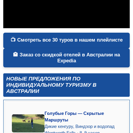
📺 Смотреть все 30 туров в нашем плейлисте
🏨 Заказ со скидкой отелей в Австралии на
Expedia
НОВЫЕ ПРЕДЛОЖЕНИЯ ПО
ИНДИВИДУАЛЬНОМУ ТУРИЗМУ В
АВСТРАЛИИ
Голубые Горы — Скрытые
Маршруты
Дикие кенгуру, Виндзор и водопад