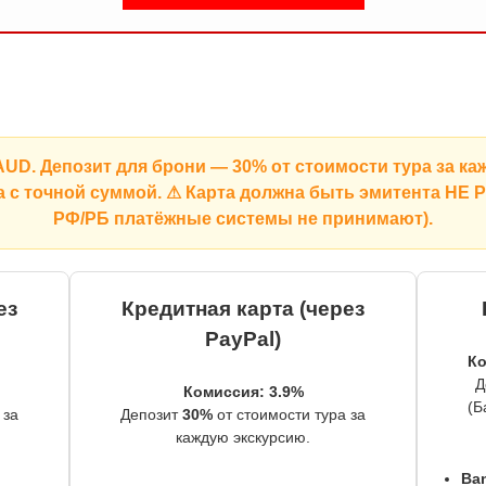
AUD
. Депозит для брони —
30% от стоимости тура за к
а с точной суммой. ⚠
Карта должна быть эмитента НЕ 
РФ/РБ платёжные системы не принимают).
ез
Кредитная карта (через
PayPal)
Ко
Д
Комиссия: 3.9%
(Б
 за
Депозит
30%
от стоимости тура за
каждую экскурсию.
Ba