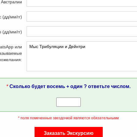
в Австралии
 (дд/мм/гг)
о (дд/мм/гг)
atsApp или
аказываемые
 пожелания:
*
Сколько будет восемь + один ? ответьте числом.
* поля помеченные звездочкой являются обязательными