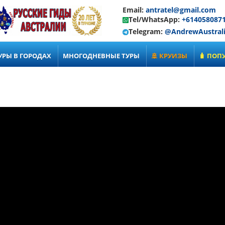
Email:
antratel@gmail.com
Tel/WhatsApp:
+614058087
Telegram:
@AndrewAustral
УРЫ В ГОРОДАХ
МНОГОДНЕВНЫЕ ТУРЫ
🚢 КРУИЗЫ
🧳 ПОП