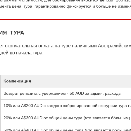
омента цена тура гарантированно фиксируется и больше не изменя
ИЯ ТУРА
ет окончательная оплата на туре наличными Австралийски
ней до начала тура.
Компенсация
Возврат депозита с удержанием - 50 AUD за админ. расходы.
10% или A$200 AUD с каждого забронированной экскурсии тура (
20% или A$300 AUD от общей цены тура (что является бóльшим)
50% или A$400 AUD от общей цены тура (что является бóльшим