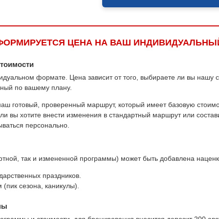
ФОРМИРУЕТСЯ ЦЕНА НА ВАШ ИНДИВИДУАЛЬНЫ
стоимости
идуальном формате. Цена зависит от того, выбираете ли вы нашу
нный по вашему плану.
аш готовый, проверенный маршрут, который имеет базовую стоимо
ли вы хотите внести изменения в стандартный маршрут или состав
ываться персонально.
артной, так и измененной программы) может быть добавлена наценк
ударственных праздников.
 (пик сезона, каникулы).
ны
граммы и стоимости, для бронирования вносится депозит 200 авс