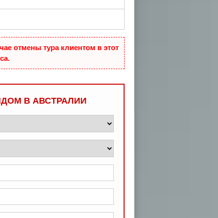
чае отмены тура клиентом в этот
са.
ИДОМ В АВСТРАЛИИ