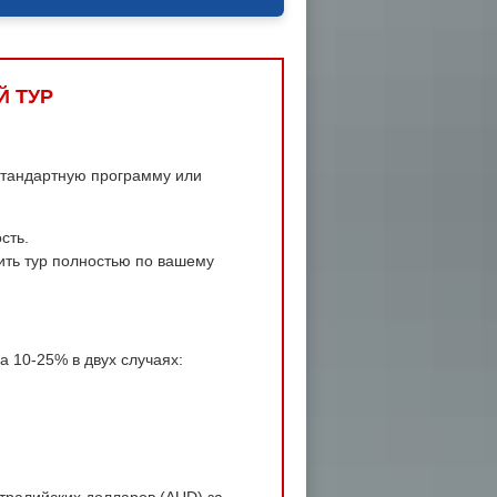
Й ТУР
 стандартную программу или
сть.
ить тур полностью по вашему
а 10-25% в двух случаях:
тралийских долларов (AUD) за