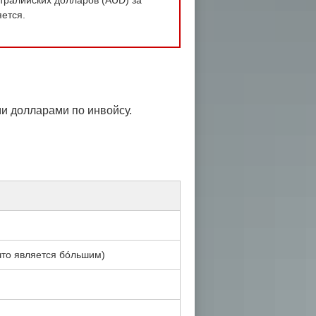
ется.
ми долларами по инвойсу.
что является бóльшим)
)