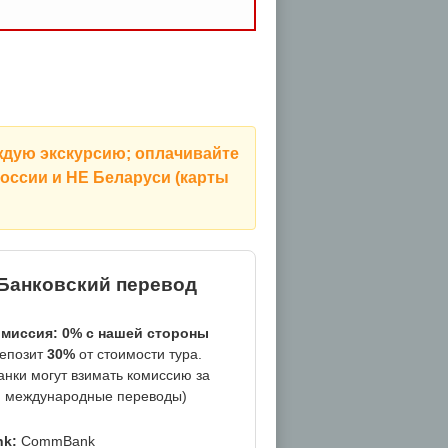
аждую экскурсию
; оплачивайте
России и НЕ Беларуси
(карты
Банковский перевод
миссия: 0% с нашей стороны
епозит
30%
от стоимости тура.
анки могут взимать комиссию за
международные переводы)
nk:
CommBank